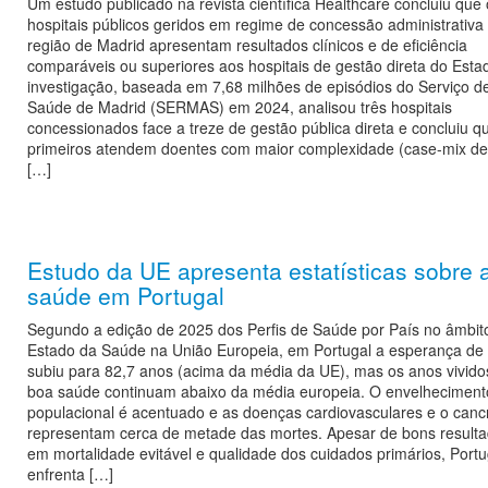
Um estudo publicado na revista científica Healthcare concluiu que
hospitais públicos geridos em regime de concessão administrativa
região de Madrid apresentam resultados clínicos e de eficiência
comparáveis ou superiores aos hospitais de gestão direta do Esta
investigação, baseada em 7,68 milhões de episódios do Serviço d
Saúde de Madrid (SERMAS) em 2024, analisou três hospitais
concessionados face a treze de gestão pública direta e concluiu q
primeiros atendem doentes com maior complexidade (case-mix de
[…]
Estudo da UE apresenta estatísticas sobre 
saúde em Portugal
Segundo a edição de 2025 dos Perfis de Saúde por País no âmbit
Estado da Saúde na União Europeia, em Portugal a esperança de 
subiu para 82,7 anos (acima da média da UE), mas os anos vivid
boa saúde continuam abaixo da média europeia. O envelheciment
populacional é acentuado e as doenças cardiovasculares e o canc
representam cerca de metade das mortes. Apesar de bons result
em mortalidade evitável e qualidade dos cuidados primários, Portu
enfrenta […]