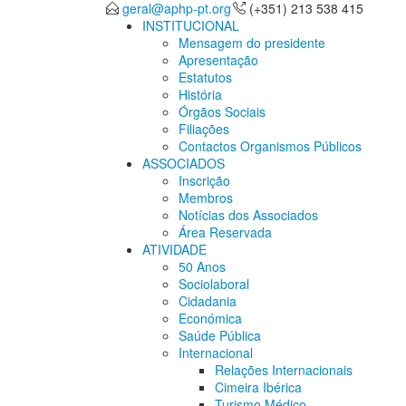
geral@aphp-pt.org
(+351) 213 538 415
INSTITUCIONAL
Mensagem do presidente
Apresentação
Estatutos
História
Órgãos Sociais
Filiações
Contactos Organismos Públicos
ASSOCIADOS
Inscrição
Membros
Notícias dos Associados
Área Reservada
ATIVIDADE
50 Anos
Sociolaboral
Cidadania
Económica
Saúde Pública
Internacional
Relações Internacionais
Cimeira Ibérica
Turismo Médico