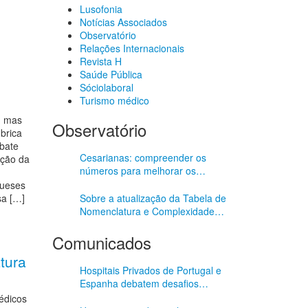
Lusofonia
Notícias Associados
Observatório
Relações Internacionais
Revista H
Saúde Pública
Sóciolaboral
Turismo médico
, mas
Observatório
brica
ebate
Cesarianas: compreender os
ação da
números para melhorar os
resultados
gueses
sa […]
Sobre a atualização da Tabela de
Nomenclatura e Complexidade
dos Atos Médicos
Comunicados
tura
Hospitais Privados de Portugal e
Espanha debatem desafios
comuns
édicos