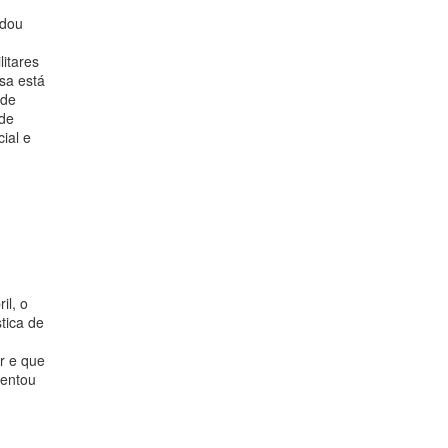
ndou
litares
usa está
 de
 de
ial e
il, o
stica de
r e que
mentou