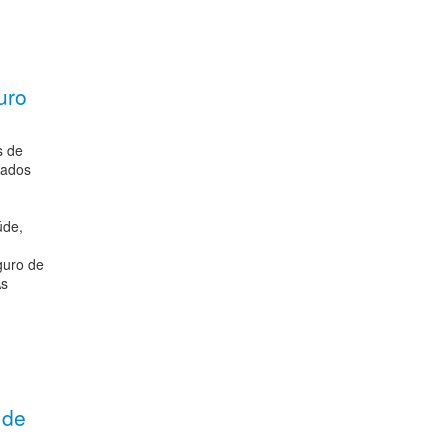
uro
s de
dados
úde,
guro de
As
 de