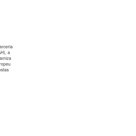
arceria
H), a
namiza
uropeu
ostas