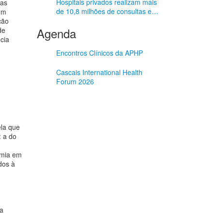
Hospitais privados realizam mais
das
de 10,8 milhões de consultas em
um
2025
ção
Agenda
de
ncia
Encontros Clínicos da APHP
Cascais International Health
Forum 2026
la que
 a do
emia em
dos à
a