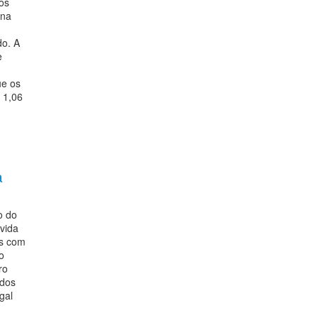
 os
 na
do. A
e
ue os
 1,06
a
o do
vida
os com
o
ro
ados
gal