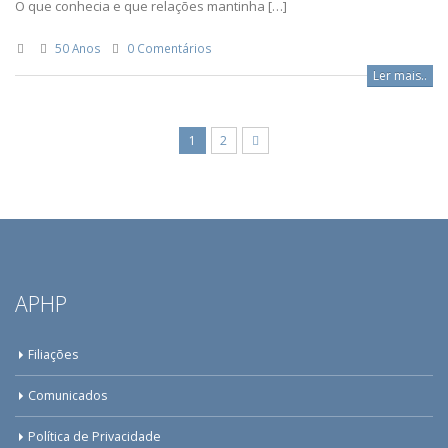
O que conhecia e que relações mantinha […]
50 Anos
0 Comentários
Ler mais..
1
2
APHP
Filiações
Comunicados
Política de Privacidade