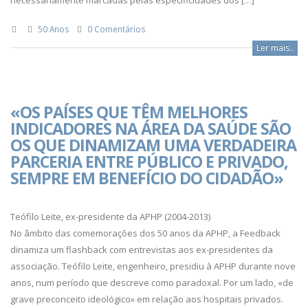
necessariamente marcadas pelas especificidades dos […]
50 Anos
0 Comentários
Ler mais..
«OS PAÍSES QUE TÊM MELHORES
INDICADORES NA ÁREA DA SAÚDE SÃO
OS QUE DINAMIZAM UMA VERDADEIRA
PARCERIA ENTRE PÚBLICO E PRIVADO,
SEMPRE EM BENEFÍCIO DO CIDADÃO»
Teófilo Leite, ex-presidente da APHP (2004-2013)
No âmbito das comemorações dos 50 anos da APHP, a Feedback
dinamiza um flashback com entrevistas aos ex-presidentes da
associação. Teófilo Leite, engenheiro, presidiu à APHP durante nove
anos, num período que descreve como paradoxal. Por um lado, «de
grave preconceito ideológico» em relação aos hospitais privados.