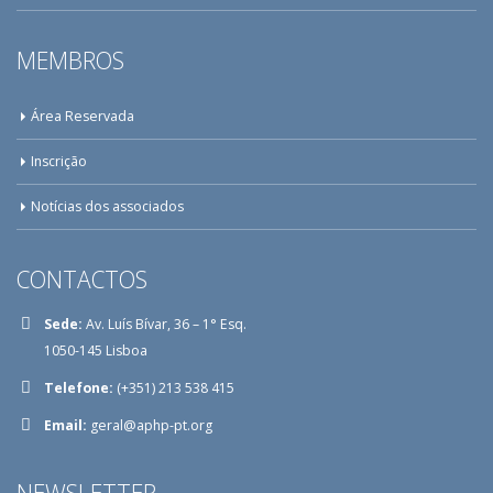
MEMBROS
Área Reservada
Inscrição
Notícias dos associados
CONTACTOS
Sede:
Av. Luís Bívar, 36 – 1° Esq.
1050-145 Lisboa
Telefone:
(+351) 213 538 415
Email:
geral@aphp-pt.org
NEWSLETTER