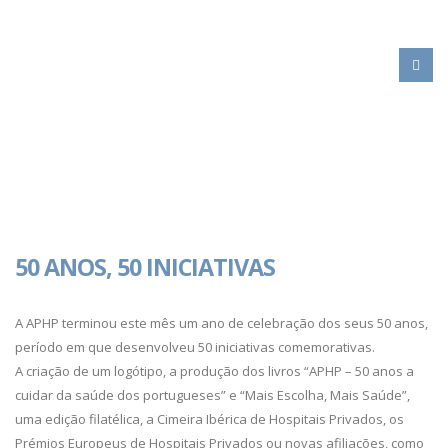
HOME
50 ANOS, 50 INICIATIVAS
ACTIVIDADE
50 ANOS
50 ANOS, 50 INICIATIVAS
A APHP terminou este mês um ano de celebração dos seus 50 anos,
período em que desenvolveu 50 iniciativas comemorativas.
A criação de um logótipo, a produção dos livros “APHP – 50 anos a
cuidar da saúde dos portugueses” e “Mais Escolha, Mais Saúde”,
uma edição filatélica, a Cimeira Ibérica de Hospitais Privados, os
Prémios Europeus de Hospitais Privados ou novas afiliações, como