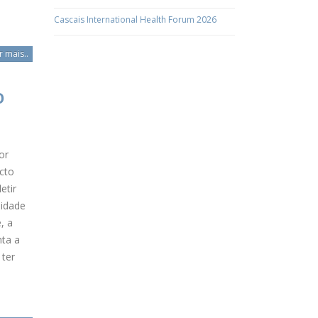
Cascais International Health Forum 2026
r mais..
O
or
cto
etir
lidade
, a
nta a
 ter