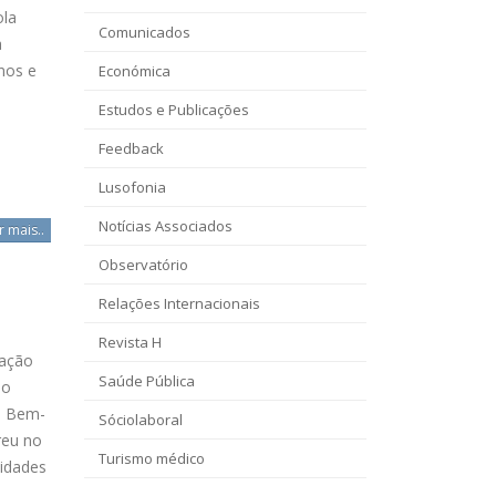
ola
Comunicados
a
nos e
Económica
Estudos e Publicações
Feedback
Lusofonia
Notícias Associados
r mais..
Observatório
Relações Internacionais
Revista H
vação
Saúde Pública
ão
e Bem-
Sóciolaboral
reu no
Turismo médico
tidades