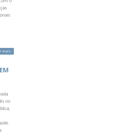
 com o
nças
ionais
r mais..
 EM
vada
mês no
lica,
aúde.
s