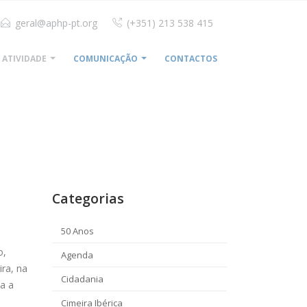
geral@aphp-pt.org
(+351) 213 538 415
ATIVIDADE
COMUNICAÇÃO
CONTACTOS
HOME
CIDADANIA
Categorias
50 Anos
o,
Agenda
ra, na
Cidadania
da a
Cimeira Ibérica