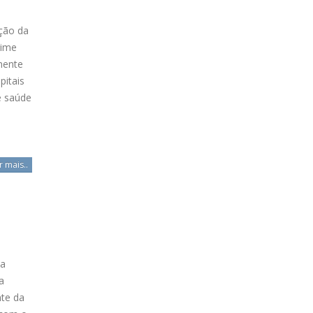
ução da
gime
mente
pitais
e saúde
r mais..
da
a
nte da