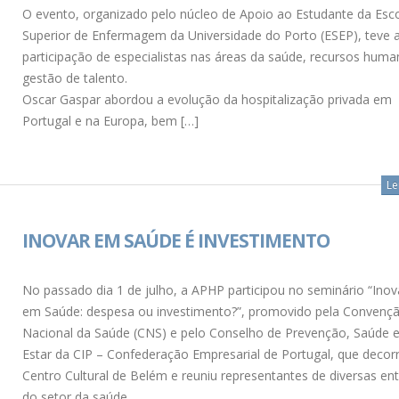
O evento, organizado pelo núcleo de Apoio ao Estudante da Esc
Superior de Enfermagem da Universidade do Porto (ESEP), teve 
participação de especialistas nas áreas da saúde, recursos huma
gestão de talento.
Oscar Gaspar abordou a evolução da hospitalização privada em
Portugal e na Europa, bem […]
Le
INOVAR EM SAÚDE É INVESTIMENTO
No passado dia 1 de julho, a APHP participou no seminário “Ino
em Saúde: despesa ou investimento?”, promovido pela Convenç
Nacional da Saúde (CNS) e pelo Conselho de Prevenção, Saúde 
Estar da CIP – Confederação Empresarial de Portugal, que decor
Centro Cultural de Belém e reuniu representantes de diversas en
do setor da saúde.