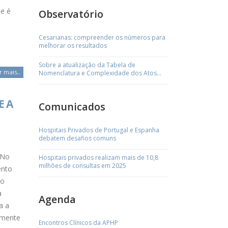
de é
Observatório
Cesarianas: compreender os números para
melhorar os resultados
Sobre a atualização da Tabela de
r mais..
Nomenclatura e Complexidade dos Atos
Médicos
E A
Comunicados
Hospitais Privados de Portugal e Espanha
debatem desafios comuns
–
 No
Hospitais privados realizam mais de 10,8
milhões de consultas em 2025
ento
do
a
Agenda
a a
amente
Encontros Clínicos da APHP