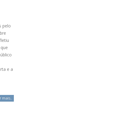
s pelo
bre
letiu
 que
úblico
rta e a
r mais..