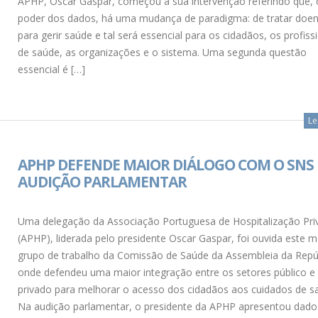
APHP, Oscar Gaspar, começou a sua intervenção referindo que,
poder dos dados, há uma mudança de paradigma: de tratar doe
para gerir saúde e tal será essencial para os cidadãos, os profiss
de saúde, as organizações e o sistema. Uma segunda questão
essencial é […]
Le
APHP DEFENDE MAIOR DIÁLOGO COM O SNS
AUDIÇÃO PARLAMENTAR
Uma delegação da Associação Portuguesa de Hospitalização Pri
(APHP), liderada pelo presidente Oscar Gaspar, foi ouvida este 
grupo de trabalho da Comissão de Saúde da Assembleia da Repúb
onde defendeu uma maior integração entre os setores público e
privado para melhorar o acesso dos cidadãos aos cuidados de s
Na audição parlamentar, o presidente da APHP apresentou dado