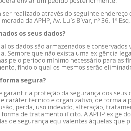
oderá enviar um pedido posteriormente.
á ser realizado através do seguinte endereço 
morada da APHP, Av. Luís Bívar, nº 36, 1º Esq.
ados os seus dados?
al os dados são armazenados e conservados v
da. Sempre que não exista uma exigência legal
s pelo período mínimo necessário para as fi
mento, findo o qual os mesmos serão eliminad
 forma segura?
garantir a proteção da segurança dos seus d
e caráter técnico e organizativo, de forma a 
fusão, perda, uso indevido, alteração, tratam
forma de tratamento ilícito. A APHP exige do
das de segurança equivalentes àquelas que pr