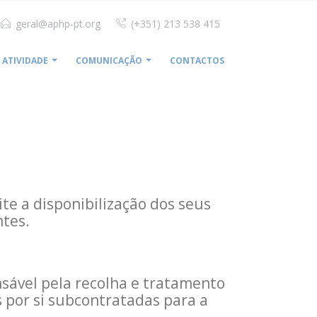
geral@aphp-pt.org
(+351) 213 538 415
ATIVIDADE
COMUNICAÇÃO
CONTACTOS
HOME
POLÍTICA DE PRIVACIDADE
ite a disponibilização dos seus
ntes.
nsável pela recolha e tratamento
s por si subcontratadas para a