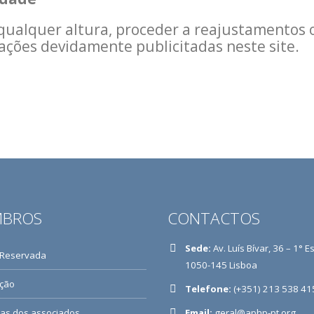
 qualquer altura, proceder a reajustamentos o
rações devidamente publicitadas neste site.
BROS
CONTACTOS
Sede:
Av. Luís Bívar, 36 – 1° E
 Reservada
1050-145 Lisboa
ição
Telefone:
(+351) 213 538 41
ias dos associados
Email:
geral@aphp-pt.org