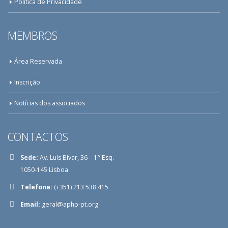
Política de Privacidade
MEMBROS
Área Reservada
Inscrição
Notícias dos associados
CONTACTOS
Sede:
Av. Luís Bívar, 36 – 1° Esq.
1050-145 Lisboa
Telefone:
(+351) 213 538 415
Email:
geral@aphp-pt.org