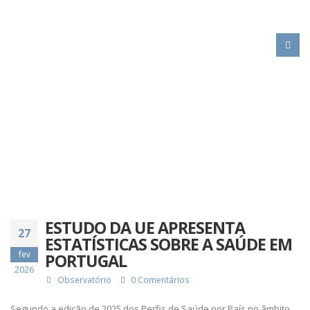
HOME
ESTUDO DA UE APRESENTA ESTATÍSTICAS SOBRE A SAÚDE EM
PORTUGAL
ESTUDO DA UE APRESENTA
27
ESTATÍSTICAS SOBRE A SAÚDE EM
fev
PORTUGAL
2026
Observatório
0 Comentários
Segundo a edição de 2025 dos Perfis de Saúde por País no âmbito