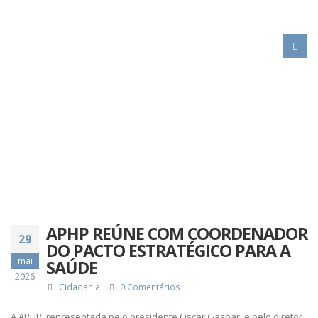
HOME
APHP REÚNE COM COORDENADOR DO PACTO ESTRATÉGICO PARA A
SAÚDE
APHP REÚNE COM COORDENADOR
29
DO PACTO ESTRATÉGICO PARA A
mai
SAÚDE
2026
Cidadania
0 Comentários
A APHP, representada pelo presidente Oscar Gaspar, e pelo diretor