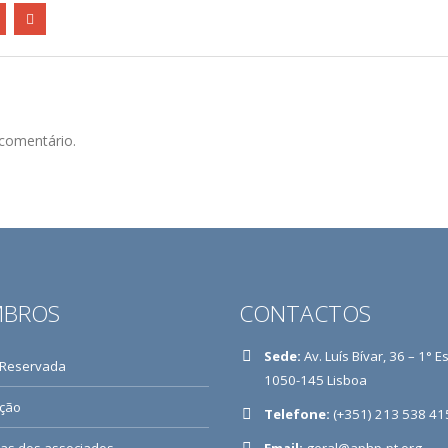
comentário.
BROS
CONTACTOS
Sede:
Av. Luís Bívar, 36 – 1° E
 Reservada
1050-145 Lisboa
ição
Telefone:
(+351) 213 538 41