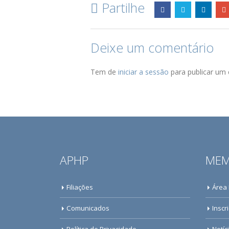
Partilhe
Deixe um comentário
Tem de
iniciar a sessão
para publicar um 
APHP
MEM
Filiações
Área
Comunicados
Inscr