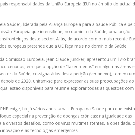
pais responsabilidades da União Europeia (EU) no âmbito do actual 
 pela Saúde”, liderada pela Aliança Europeia para a Saúde Pública e pel
issão Europeia que intensifique, no domínio da Saúde, uma acção
ansfronteiriços deste sector. Aliás, de acordo com o mais recente Eu
os europeus pretende que a UE faça mais no domínio da Saúde.
 da Comissão Europeia, Jean Claude Juncker, apresentou um livro bra
inco cenários, em que a opção de “fazer menos” em algumas áreas e
ctor da Saúde, co-signatárias desta petição (ver anexo), temem u
depois de 2020, uniram-se para expressar as suas preocupações ao
ual estão disponíveis para reunir e explorar todas as questões com
APHP exige, há já vários anos, «mais Europa na Saúde para que exist
oque especial na prevenção de doenças crónicas; na igualdade das
a diversos desafios, como os vírus multirresistentes, a obesidade, 
 inovação e às tecnologias emergentes.