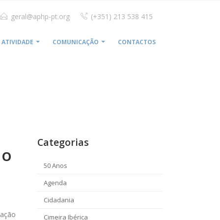
geral@aphp-pt.org
(+351) 213 538 415
ATIVIDADE
COMUNICAÇÃO
CONTACTOS
RE A IMPORTÂNCIA DA SAÚDE PARA O FUTURO DA EUROPA
Categorias
 O
50 Anos
Agenda
Cidadania
mação
Cimeira Ibérica