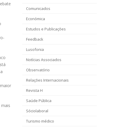
debate
Comunicados
Económica
o
Estudos e Publicações
ro-
Feedback
Lusofonia
nco
Notícias Associados
stá
Observatório
ma
Relações Internacionais
 maior
Revista H
Saúde Pública
a mais
Sóciolaboral
o
Turismo médico