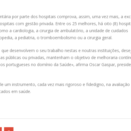
ntária por parte dos hospitais comprova, assim, uma vez mais, a exc
spitais com gestão privada. Entre os 25 melhores, há oito (8) hospit
o a cardiologia, a cirurgia de ambulatório, a unidade de cuidados
rtopedia, a pediatria, o tromboembolismo ou a cirurgia geral.
de que desenvolvem o seu trabalho nestas e noutras instituições, des
las públicas ou privadas, mantenham o objetivo de melhoraria contí
 aos portugueses no domínio da Saúde», afirma Oscar Gaspar, presid
e um instrumento, cada vez mais rigoroso e fidedigno, na avaliação
ltados em saúde.