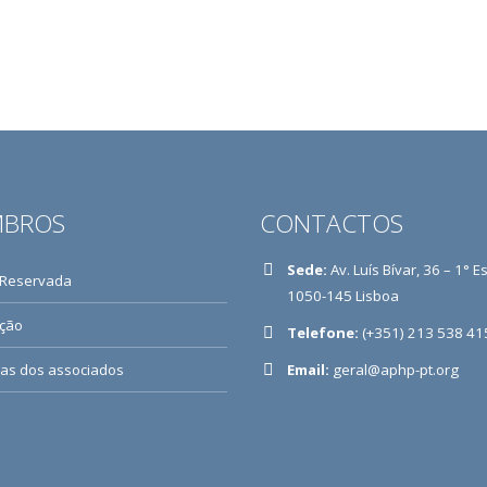
BROS
CONTACTOS
Sede:
Av. Luís Bívar, 36 – 1° E
 Reservada
1050-145 Lisboa
ição
Telefone:
(+351) 213 538 41
ias dos associados
Email:
geral@aphp-pt.org