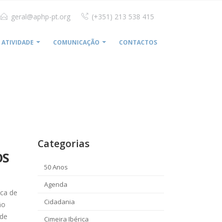
geral@aphp-pt.org
(+351) 213 538 415
ATIVIDADE
COMUNICAÇÃO
CONTACTOS
 REAFIRMA EXCELÊNCIA CLÍNICA DOS HOSPITAIS PRIVADOS
Categorias
OS
50 Anos
Agenda
nca de
Cidadania
ão
ade
Cimeira Ibérica