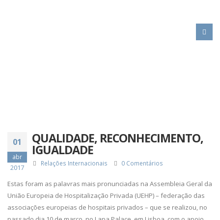
HOME
QUALIDADE, RECONHECIMENTO, IGUALDADE
QUALIDADE, RECONHECIMENTO,
01
IGUALDADE
abr
Relações Internacionais
0 Comentários
2017
Estas foram as palavras mais pronunciadas na Assembleia Geral da
União Europeia de Hospitalização Privada (UEHP) – federação das
associações europeias de hospitais privados – que se realizou, no
passado dia 10 de março, no Lapa Palace, em Lisboa, com o apoio