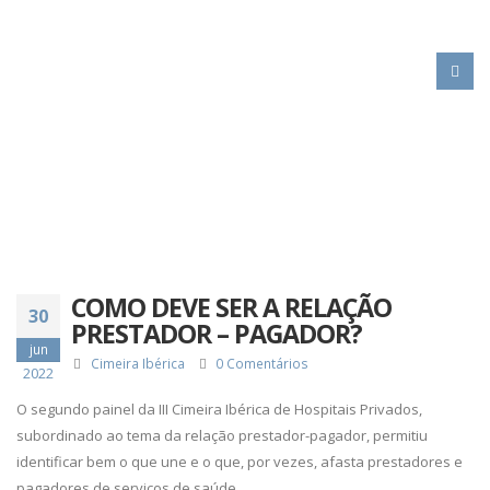
HOME
COMO DEVE SER A RELAÇÃO PRESTADOR – PAGADOR?
COMO DEVE SER A RELAÇÃO
30
PRESTADOR – PAGADOR?
jun
Cimeira Ibérica
0 Comentários
2022
O segundo painel da III Cimeira Ibérica de Hospitais Privados,
subordinado ao tema da relação prestador-pagador, permitiu
identificar bem o que une e o que, por vezes, afasta prestadores e
pagadores de serviços de saúde.