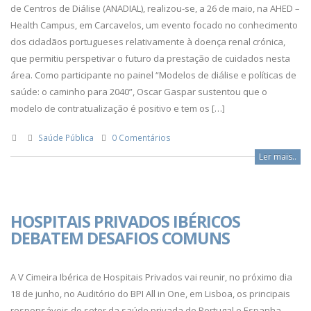
de Centros de Diálise (ANADIAL), realizou-se, a 26 de maio, na AHED –
Health Campus, em Carcavelos, um evento focado no conhecimento
dos cidadãos portugueses relativamente à doença renal crónica,
que permitiu perspetivar o futuro da prestação de cuidados nesta
área. Como participante no painel “Modelos de diálise e políticas de
saúde: o caminho para 2040”, Oscar Gaspar sustentou que o
modelo de contratualização é positivo e tem os […]
Saúde Pública
0 Comentários
Ler mais..
HOSPITAIS PRIVADOS IBÉRICOS
DEBATEM DESAFIOS COMUNS
A V Cimeira Ibérica de Hospitais Privados vai reunir, no próximo dia
18 de junho, no Auditório do BPI All in One, em Lisboa, os principais
responsáveis do setor da saúde privada de Portugal e Espanha