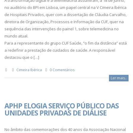
A transformação digital e a telemedicina assumiram, a 18 de junho,
no auditório do BPI em Lisboa, um papel central na V Cimeira Ibérica
de Hospitais Privados, quer com a dissertação de Cláudia Carvalho,
diretora de Organização, Processos e Informação da CUF, quer na
sequência das intervenções do painel 1, sobre telemedicina no
mundo atual.
Para a representante do grupo CUF Saúde, “o fim da distância” está
a redefinir a prestação de cuidados de saúde. A responsável
destacou que o […]
Cimeira Ibérica
0 Comentários
Ler mais..
APHP ELOGIA SERVIÇO PÚBLICO DAS
UNIDADES PRIVADAS DE DIÁLISE
No âmbito das comemorações dos 40 anos da Associação Nacional