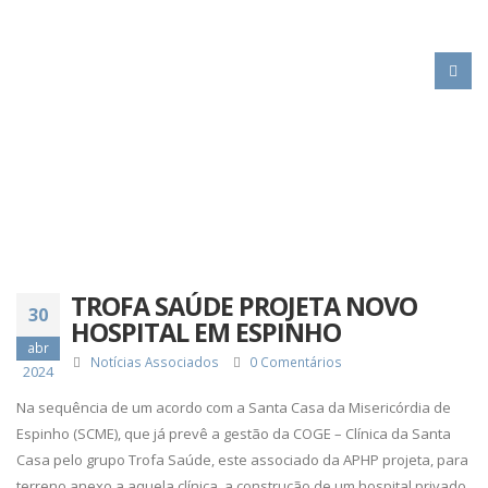
HOME
TROFA SAÚDE PROJETA NOVO HOSPITAL EM ESPINHO
TROFA SAÚDE PROJETA NOVO
30
HOSPITAL EM ESPINHO
abr
Notícias Associados
0 Comentários
2024
Na sequência de um acordo com a Santa Casa da Misericórdia de
Espinho (SCME), que já prevê a gestão da COGE – Clínica da Santa
Casa pelo grupo Trofa Saúde, este associado da APHP projeta, para
terreno anexo a aquela clínica, a construção de um hospital privado