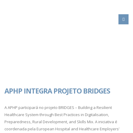
HOME
APHP INTEGRA PROJETO BRIDGES
ACTIVIDADE
INTERNACIONAL
RELAÇÕES INTERNACIONAIS
APHP INTEGRA PROJETO BRIDGES
A APHP participará no projeto BRIDGES – Building a Resilient
Healthcare System through Best Practices in Digitalisation,
Preparedness, Rural Development, and Skills Mix. A iniciativa é
coordenada pela European Hospital and Healthcare Employers’