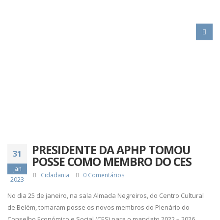
HOME
PRESIDENTE DA APHP TOMOU POSSE COMO MEMBRO DO CES
PRESIDENTE DA APHP TOMOU
31
POSSE COMO MEMBRO DO CES
jan
Cidadania
0 Comentários
2023
No dia 25 de janeiro, na sala Almada Negreiros, do Centro Cultural
de Belém, tomaram posse os novos membros do Plenário do
Conselho Económico e Social (CES) para o mandato 2022 – 2026,