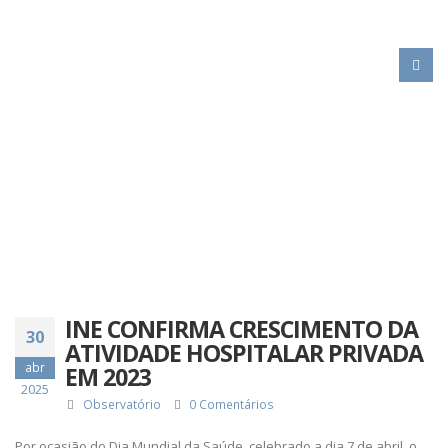
HOME
INE CONFIRMA CRESCIMENTO DA ATIVIDADE HOSPITALAR PRIVADA EM
2023
INE CONFIRMA CRESCIMENTO DA
30
ATIVIDADE HOSPITALAR PRIVADA
abr
EM 2023
2025
Observatório
0 Comentários
Por ocasião do Dia Mundial da Saúde, celebrado a dia 7 de abril, o