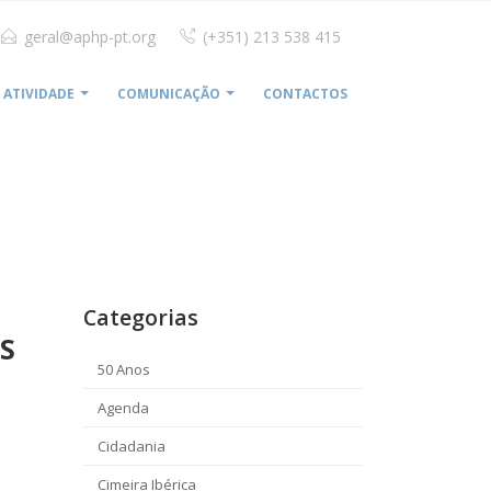
geral@aphp-pt.org
(+351) 213 538 415
ATIVIDADE
COMUNICAÇÃO
CONTACTOS
APOSTA NA REALIZAÇÃO REMOTA DE EXAMES DE TAC E RM
Categorias
S
50 Anos
Agenda
Cidadania
Cimeira Ibérica