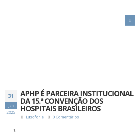
HOME
APHP É PARCEIRA INSTITUCIONAL DA 15.ª CONVENÇÃO DOS HOSPITAIS
BRASILEIROS
APHP É PARCEIRA INSTITUCIONAL
31
DA 15.ª CONVENÇÃO DOS
jan
HOSPITAIS BRASILEIROS
2025
Lusofonia
0 Comentários