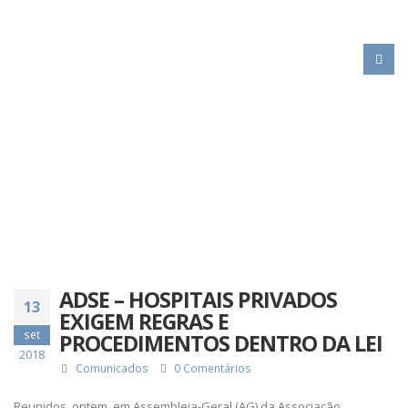
HOME
ADSE – HOSPITAIS PRIVADOS EXIGEM REGRAS E PROCEDIMENTOS
DENTRO DA LEI
ADSE – HOSPITAIS PRIVADOS
13
EXIGEM REGRAS E
set
PROCEDIMENTOS DENTRO DA LEI
2018
Comunicados
0 Comentários
Reunidos, ontem, em Assembleia-Geral (AG) da Associação