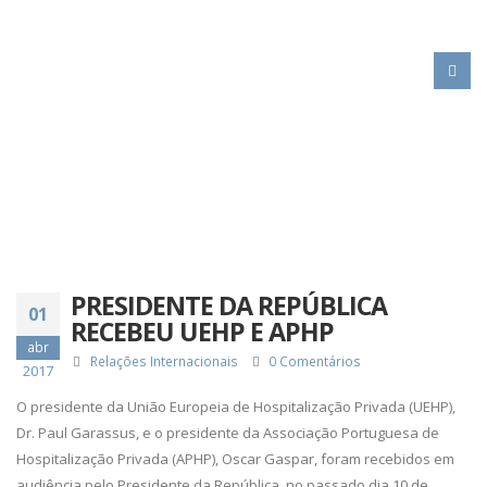
HOME
PRESIDENTE DA REPÚBLICA RECEBEU UEHP E APHP
PRESIDENTE DA REPÚBLICA
01
RECEBEU UEHP E APHP
abr
Relações Internacionais
0 Comentários
2017
O presidente da União Europeia de Hospitalização Privada (UEHP),
Dr. Paul Garassus, e o presidente da Associação Portuguesa de
Hospitalização Privada (APHP), Oscar Gaspar, foram recebidos em
audiência pelo Presidente da República, no passado dia 10 de