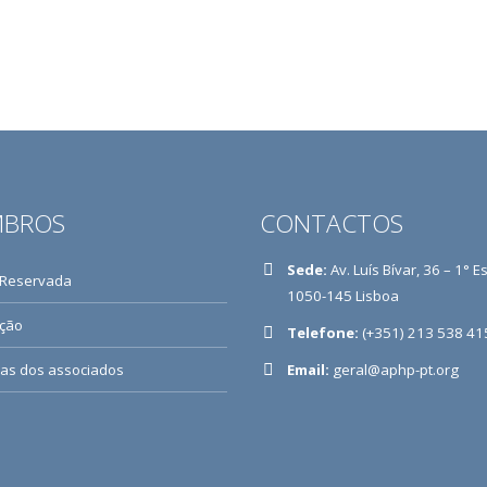
BROS
CONTACTOS
Sede:
Av. Luís Bívar, 36 – 1° E
 Reservada
1050-145 Lisboa
ição
Telefone:
(+351) 213 538 41
ias dos associados
Email:
geral@aphp-pt.org