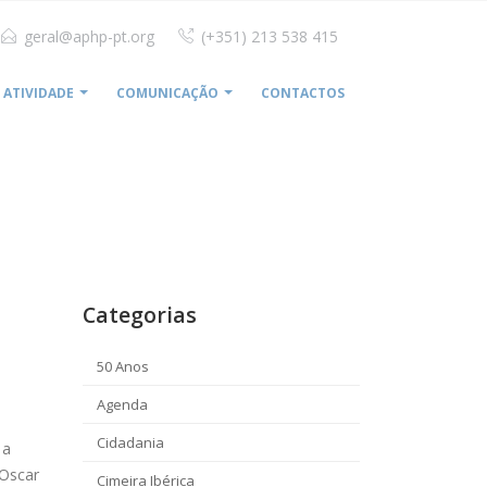
geral@aphp-pt.org
(+351) 213 538 415
ATIVIDADE
COMUNICAÇÃO
CONTACTOS
E NOS ENSINOU A COVID19 SOBRE O SISTEMA DE SAÚDE?
Categorias
50 Anos
Agenda
1
Cidadania
 a
 Oscar
Cimeira Ibérica