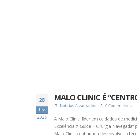
MALO CLINIC É “CENTR
28
Notícias Associados
0 Comentários
fev
2025
A Malo Clinic, líder em cuidados de medi
Excelência X-Guide – Cirurgia Navegada” 
Malo Clinic continuar a desenvolver a té