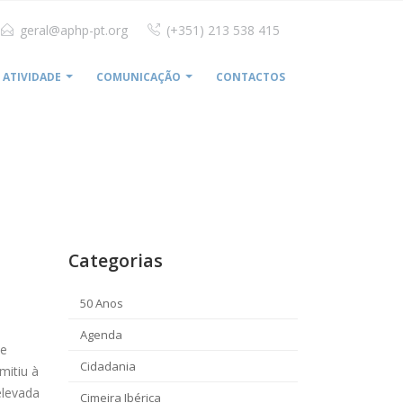
geral@aphp-pt.org
(+351) 213 538 415
ATIVIDADE
COMUNICAÇÃO
CONTACTOS
MALO CLINIC É “CENTRO DE EXCELÊNCIA” DE CIRURGIA
Categorias
50 Anos
Agenda
de
Cidadania
mitiu à
elevada
Cimeira Ibérica