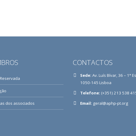
BROS
CONTACTOS
Sede:
Av. Luís Bívar, 36 – 1° E
 Reservada
1050-145 Lisboa
ição
Telefone:
(+351) 213 538 41
ias dos associados
Email:
geral@aphp-pt.org