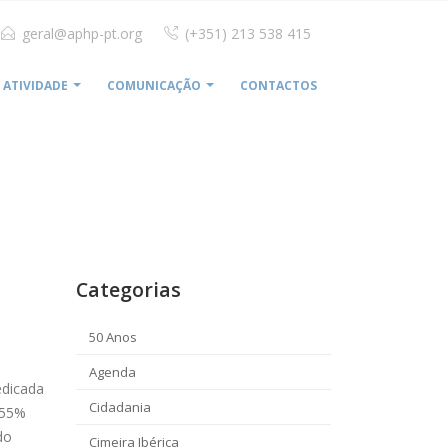
geral@aphp-pt.org
(+351) 213 538 415
ATIVIDADE
COMUNICAÇÃO
CONTACTOS
ME
LUSÍADAS SAÚDE APOSTA NA MEDICINA DENTÁRIA
Categorias
50 Anos
Agenda
edicada
Cidadania
 55%
do
Cimeira Ibérica