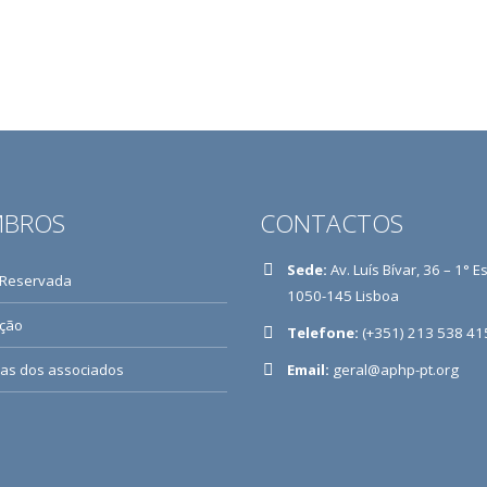
BROS
CONTACTOS
Sede:
Av. Luís Bívar, 36 – 1° E
 Reservada
1050-145 Lisboa
ição
Telefone:
(+351) 213 538 41
ias dos associados
Email:
geral@aphp-pt.org