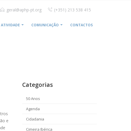
geral@aphp-pt.org
(+351) 213 538 415
ATIVIDADE
COMUNICAÇÃO
CONTACTOS
HOME
LUSÍADAS CRIA CENTRO DE SAÚDE INTEGRADA
Categorias
50 Anos
Agenda
ntros
Cidadania
ção e
nde
Cimeira Ibérica