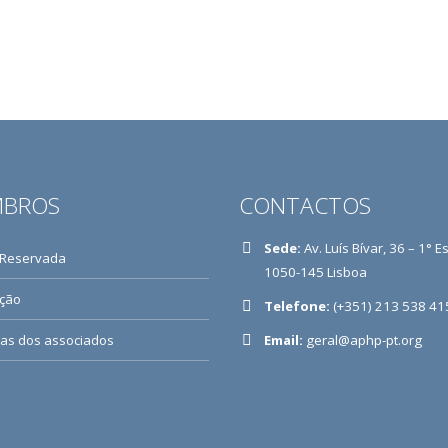
BROS
CONTACTOS
Sede:
Av. Luís Bívar, 36 – 1° E
 Reservada
1050-145 Lisboa
ição
Telefone:
(+351) 213 538 41
ias dos associados
Email:
geral@aphp-pt.org