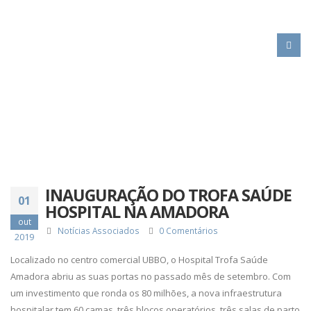
HOME
INAUGURAÇÃO DO TROFA SAÚDE HOSPITAL NA AMADORA
INAUGURAÇÃO DO TROFA SAÚDE
01
HOSPITAL NA AMADORA
out
Notícias Associados
0 Comentários
2019
Localizado no centro comercial UBBO, o Hospital Trofa Saúde
Amadora abriu as suas portas no passado mês de setembro. Com
um investimento que ronda os 80 milhões, a nova infraestrutura
hospitalar tem 60 camas, três blocos operatórios, três salas de parto