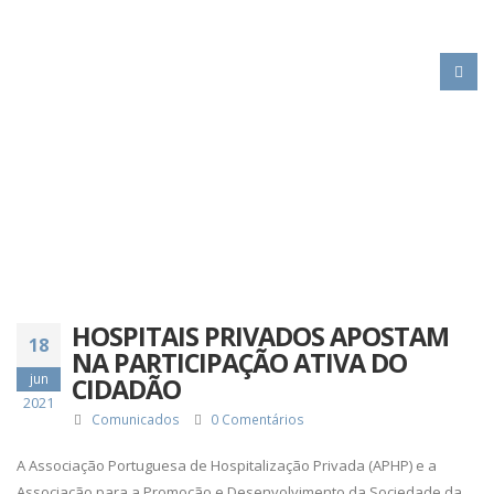
HOME
HOSPITAIS PRIVADOS APOSTAM NA PARTICIPAÇÃO ATIVA DO CIDADÃO
HOSPITAIS PRIVADOS APOSTAM
18
NA PARTICIPAÇÃO ATIVA DO
jun
CIDADÃO
2021
Comunicados
0 Comentários
A Associação Portuguesa de Hospitalização Privada (APHP) e a
Associação para a Promoção e Desenvolvimento da Sociedade da