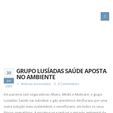
HOME
GRUPO LUSÍADAS SAÚDE APOSTA NO AMBIENTE
GRUPO LUSÍADAS SAÚDE APOSTA
30
NO AMBIENTE
jun
Notícias Associados
0 Comentários
2025
Em parceria com seguradoras Allianz, Médis e Multicare, o grupo
Lusíadas Saúde vai substituir o gás anestésico desflurano por uma
outra solução mais sustentável, o sevoflurano, em todos os seus
blocos operatórios. A iniciativa visa reduzir o impacto ambiental da