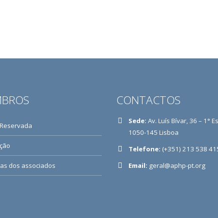
BROS
CONTACTOS
Sede:
Av. Luís Bívar, 36 – 1° E
 Reservada
1050-145 Lisboa
ição
Telefone:
(+351) 213 538 41
ias dos associados
Email:
geral@aphp-pt.org