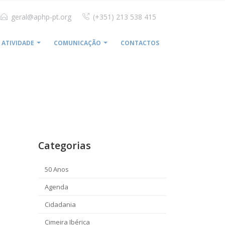
geral@aphp-pt.org
(+351) 213 538 415
ATIVIDADE
COMUNICAÇÃO
CONTACTOS
HOME
FEEDBACK JUNHO 2019
Categorias
50 Anos
Agenda
Cidadania
Cimeira Ibérica