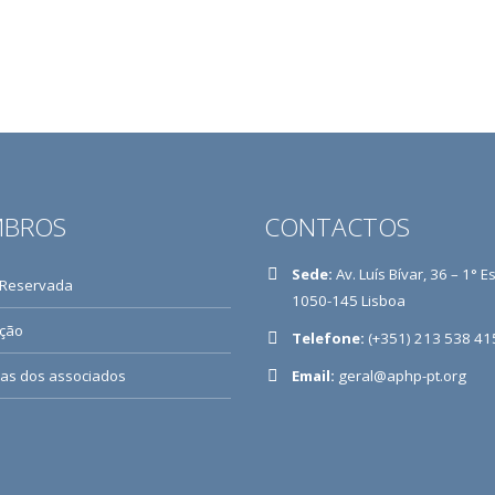
BROS
CONTACTOS
Sede:
Av. Luís Bívar, 36 – 1° E
 Reservada
1050-145 Lisboa
ição
Telefone:
(+351) 213 538 41
ias dos associados
Email:
geral@aphp-pt.org