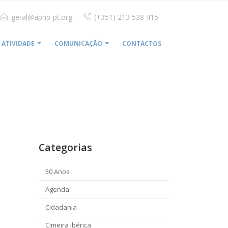
geral@aphp-pt.org
(+351) 213 538 415
ATIVIDADE
COMUNICAÇÃO
CONTACTOS
HOME
FEEDBACK FEVEREIRO 2019
Categorias
50 Anos
Agenda
Cidadania
Cimeira Ibérica