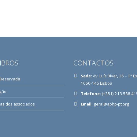
BROS
CONTACTOS
Sede:
Av. Luís Bívar, 36 – 1° E
 Reservada
1050-145 Lisboa
ição
Telefone:
(+351) 213 538 41
ias dos associados
Email:
geral@aphp-pt.org