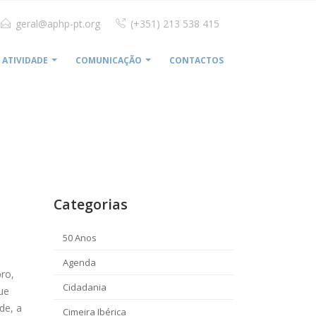
geral@aphp-pt.org
(+351) 213 538 415
ATIVIDADE
COMUNICAÇÃO
CONTACTOS
HOME
CUF INTEGRA ‘HUB’ DE SAÚDE NO ROSSIO
Categorias
50 Anos
Agenda
ro,
Cidadania
ue
de, a
Cimeira Ibérica