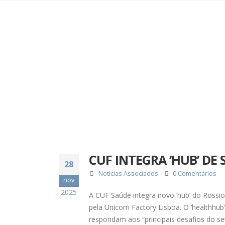
CUF INTEGRA ‘HUB’ DE
28
Notícias Associados
0 Comentários
nov
2025
A CUF Saúde integra novo ‘hub’ do Rossi
pela Unicorn Factory Lisboa. O ‘healthhub
respondam aos “principais desafios do se