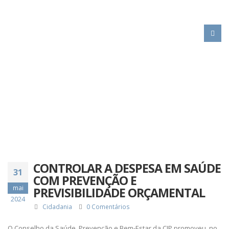
HOME
CONTROLAR A DESPESA EM SAÚDE COM PREVENÇÃO E
PREVISIBILIDADE ORÇAMENTAL
CONTROLAR A DESPESA EM SAÚDE
31
COM PREVENÇÃO E
mai
PREVISIBILIDADE ORÇAMENTAL
2024
Cidadania
0 Comentários
O Conselho da Saúde, Prevenção e Bem-Estar da CIP promoveu, no