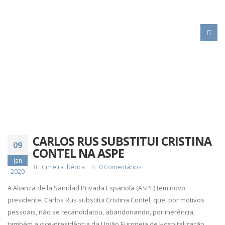
HOME
CARLOS RUS SUBSTITUI CRISTINA CONTEL NA ASPE
CARLOS RUS SUBSTITUI CRISTINA
09
CONTEL NA ASPE
jan
Cimeira Ibérica
0 Comentários
2020
A Alianza de la Sanidad Privada Española (ASPE) tem novo
presidente. Carlos Rus substitui Cristina Contel, que, por motivos
pessoais, não se recandidatou, abandonando, por inerência,
também a vice-presidência da União Europeia de Hospitalização