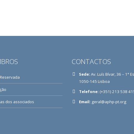
BROS
CONTACTOS
Sede:
Av. Luís Bívar, 36 – 1° E
 Reservada
1050-145 Lisboa
ição
Telefone:
(+351) 213 538 41
ias dos associados
Email:
geral@aphp-pt.org