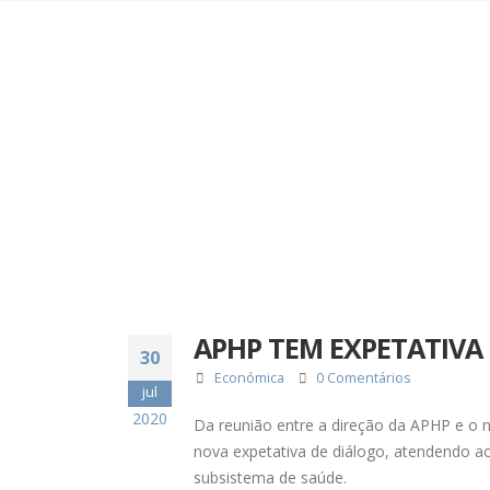
APHP TEM EXPETATIVA 
30
Económica
0 Comentários
jul
2020
Da reunião entre a direção da APHP e o n
nova expetativa de diálogo, atendendo ao
subsistema de saúde.