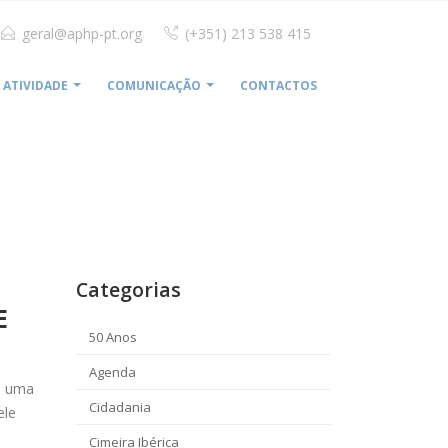
geral@aphp-pt.org
(+351) 213 538 415
ATIVIDADE
COMUNICAÇÃO
CONTACTOS
 TEM EXPETATIVA DE PARCERIA ESTRATÉGICA COM A ADSE
Categorias
E
50 Anos
Agenda
ta uma
Cidadania
ele
Cimeira Ibérica