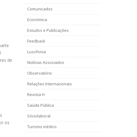
Comunicados
Económica
Estudos e Publicações
Feedback
parte
Lusofonia
é
ares de
Notícias Associados
Observatório
Relações Internacionais
Revista H
Saúde Pública
os
Sóciolaboral
or os
Turismo médico