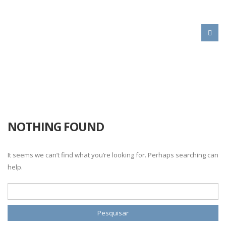
HOME
LINKSPATROCINADOS
NOTHING FOUND
It seems we can’t find what you’re looking for. Perhaps searching can
help.
Pesquisar por: