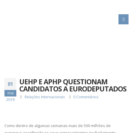
HOME
UEHP E APHP QUESTIONAM CANDIDATOS A EURODEPUTADOS
UEHP E APHP QUESTIONAM
01
CANDIDATOS A EURODEPUTADOS
mai
Relações Internacionais
0 Comentários
2019
Como dentro de algumas semanas mais de 500 milhões de
europeus escolherão os seus representantes no Parlamento