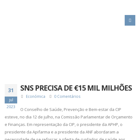
HOME
SNS PRECISA DE €15 MIL MILHÕES
SNS PRECISA DE €15 MIL MILHÕES
31
Económica
0 Comentários
jul
2023
O Conselho de Saúde, Prevenção e Bem-estar da CIP
esteve, no dia 12 de julho, na Comissão Parlamentar de Orçamento
e Finanças. Em representação da CIP, o presidente da APHP, o
presidente da Apifarma e a presidente da ANF abordaram a
necessidade de se reforçar a oferta de cuidados de saúde aos