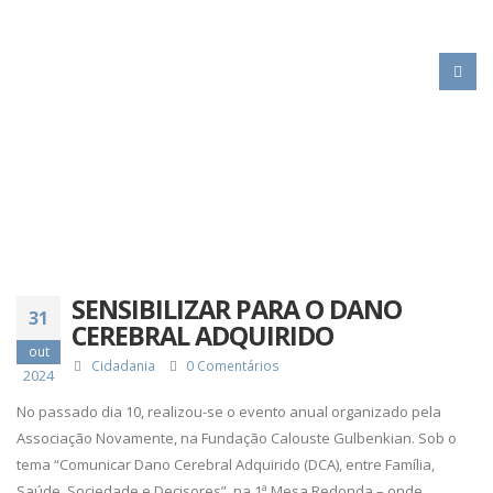
HOME
SENSIBILIZAR PARA O DANO CEREBRAL ADQUIRIDO
SENSIBILIZAR PARA O DANO
31
CEREBRAL ADQUIRIDO
out
Cidadania
0 Comentários
2024
No passado dia 10, realizou-se o evento anual organizado pela
Associação Novamente, na Fundação Calouste Gulbenkian. Sob o
tema “Comunicar Dano Cerebral Adquirido (DCA), entre Família,
Saúde, Sociedade e Decisores”, na 1ª Mesa Redonda – onde