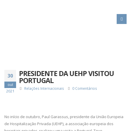
HOME
PRESIDENTE DA UEHP VISITOU PORTUGAL
PRESIDENTE DA UEHP VISITOU
30
PORTUGAL
out
Relações Internacionais
0 Comentários
2021
No início de outubro, Paul Garassus, presidente da União Europeia
de Hospitalização Privada (UEHP), a associação europeia dos
hospitais privados, realizou uma visita a Portugal. Teve