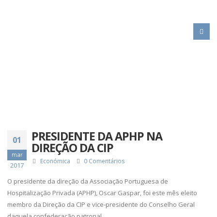
HOME
PRESIDENTE DA APHP NA DIREÇÃO DA CIP
PRESIDENTE DA APHP NA
01
DIREÇÃO DA CIP
mar
Económica
0 Comentários
2017
O presidente da direção da Associação Portuguesa de
Hospitalização Privada (APHP), Oscar Gaspar, foi este mês eleito
membro da Direção da CIP e vice-presidente do Conselho Geral
daquela confederação patronal.