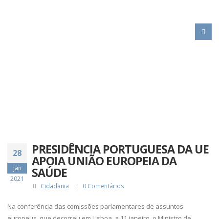
HOME
PRESIDÊNCIA PORTUGUESA DA UE APOIA UNIÃO EUROPEIA DA SAÚDE
PRESIDÊNCIA PORTUGUESA DA UE
28
APOIA UNIÃO EUROPEIA DA
jan
SAÚDE
2021
Cidadania
0 Comentários
Na conferência das comissões parlamentares de assuntos
europeus, que decorreu em Lisboa, a 11 janeiro, o Ministro de