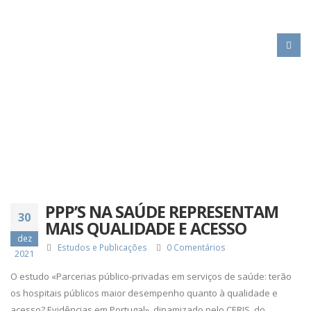
HOME
PPP’S NA SAÚDE REPRESENTAM MAIS QUALIDADE E ACESSO
PPP’S NA SAÚDE REPRESENTAM
30
MAIS QUALIDADE E ACESSO
dez
Estudos e Publicações
0 Comentários
2021
O estudo «Parcerias público-privadas em serviços de saúde: terão
os hospitais públicos maior desempenho quanto à qualidade e
acesso? Evidências em Portugal», dinamizado pelo CERIS, do