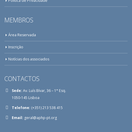
Política de Privacidade
MEMBROS
Área Reservada
Inscrição
Notícias dos associados
CONTACTOS
Sede:
Av. Luís Bívar, 36 – 1° Esq.
1050-145 Lisboa
Telefone:
(+351) 213 538 415
Email:
geral@aphp-pt.org