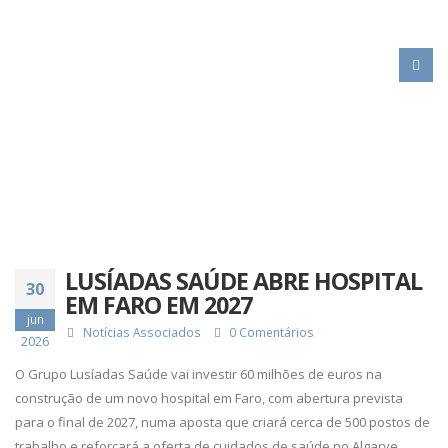
HOME
LUSÍADAS SAÚDE ABRE HOSPITAL EM FARO EM 2027
LUSÍADAS SAÚDE ABRE HOSPITAL
30
EM FARO EM 2027
jun
Notícias Associados
0 Comentários
2026
O Grupo Lusíadas Saúde vai investir 60 milhões de euros na
construção de um novo hospital em Faro, com abertura prevista
para o final de 2027, numa aposta que criará cerca de 500 postos de
trabalho e reforçará a oferta de cuidados de saúde no Algarve.