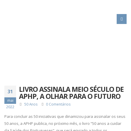
HOME
LIVRO ASSINALA MEIO SÉCULO DE APHP, A OLHAR PARA O FUTURO
LIVRO ASSINALA MEIO SÉCULO DE
31
APHP, A OLHAR PARA O FUTURO
mai
50 Anos
0 Comentários
2022
Para concluir as 50 iniciativas que dinamizou para assinalar os seus
50 anos, a APHP publica, no próximo mês, o livro “50 anos a cuidar
da Saúde dos Portugueses”, que será enviado a todos os