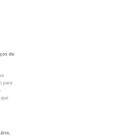
ços de
ua
o para
o
 que
ário,