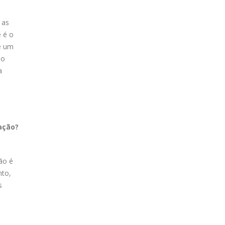
 as
e é o
é um
 o
a
ação?
ão é
nto,
s