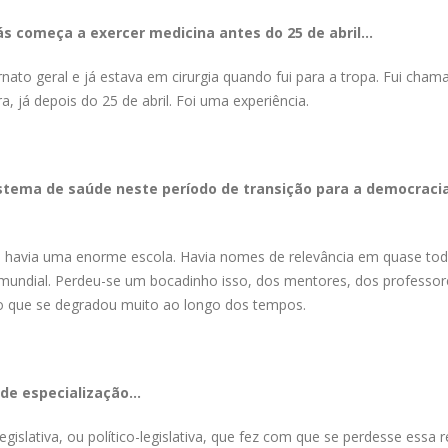
ás começa a exercer medicina antes do 25 de abril…
rnato geral e já estava em cirurgia quando fui para a tropa. Fui cham
ra, já depois do 25 de abril. Foi uma experiência.
istema de saúde neste período de transição para a democracia
 havia uma enorme escola. Havia nomes de relevância em quase tod
 mundial. Perdeu-se um bocadinho isso, dos mentores, dos professore
o que se degradou muito ao longo dos tempos.
 de especialização…
islativa, ou político-legislativa, que fez com que se perdesse essa 