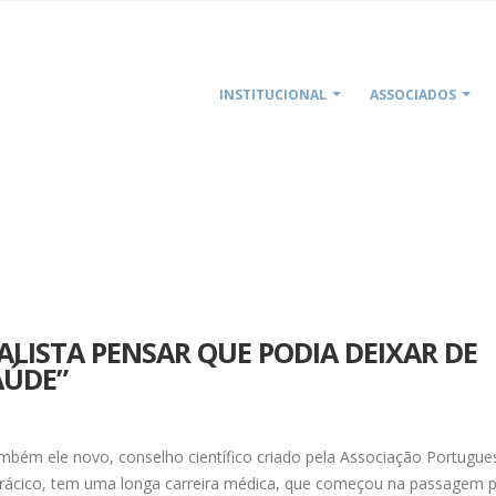
INSTITUCIONAL
ASSOCIADOS
HOME
JOSÉ ROQUETTE “É IRREALISTA 
EALISTA PENSAR QUE PODIA DEIXAR DE
AÚDE”
mbém ele novo, conselho científico criado pela Associação Portugue
otorácico, tem uma longa carreira médica, que começou na passagem 