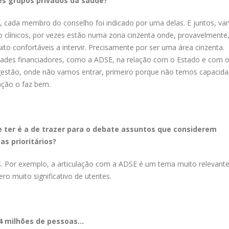
es grupos privados da saúde?
, cada membro do conselho foi indicado por uma delas. E juntos, v
 clínicos, por vezes estão numa zona cinzenta onde, provavelmente
o confortáveis a intervir. Precisamente por ser uma área cinzenta.
des financiadores, como a ADSE, na relação com o Estado e com 
 gestão, onde não vamos entrar, primeiro porque não temos capacida
ação o faz bem.
 ter é a de trazer para o debate assuntos que considerem
as prioritários?
s. Por exemplo, a articulação com a ADSE é um tema muito relevante
o muito significativo de utentes.
,4 milhões de pessoas…