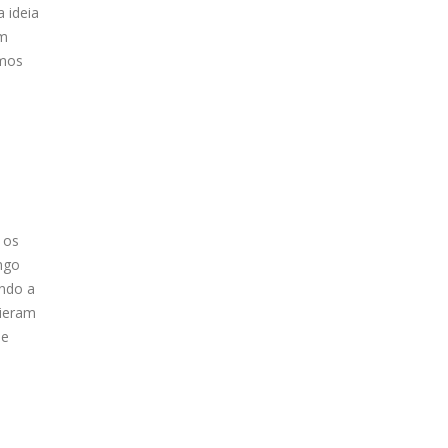
 ideia
em
amos
 os
ongo
indo a
vieram
 e