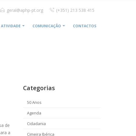
geral@aphp-pt.org
(+351) 213 538 415
ATIVIDADE
COMUNICAÇÃO
CONTACTOS
PENSAR QUE PODIA DEIXAR DE HAVER PRIVADOS NA SAÚDE”
Categorias
50 Anos
Agenda
Cidadania
sa de
para a
Cimeira Ibérica