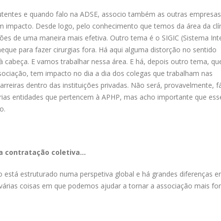
 utentes e quando falo na ADSE, associo também as outras empresas
m impacto. Desde logo, pelo conhecimento que temos da área da clín
sões de uma maneira mais efetiva. Outro tema é o SIGIC (Sistema In
cheque para fazer cirurgias fora. Há aqui alguma distorção no sentido
à cabeça. E vamos trabalhar nessa área. E há, depois outro tema, qu
ociação, tem impacto no dia a dia dos colegas que trabalham nas
arreiras dentro das instituições privadas. Não será, provavelmente, fá
rias entidades que pertencem à APHP, mas acho importante que ess
o.
a contratação coletiva…
o está estruturado numa perspetiva global e há grandes diferenças e
várias coisas em que podemos ajudar a tornar a associação mais for