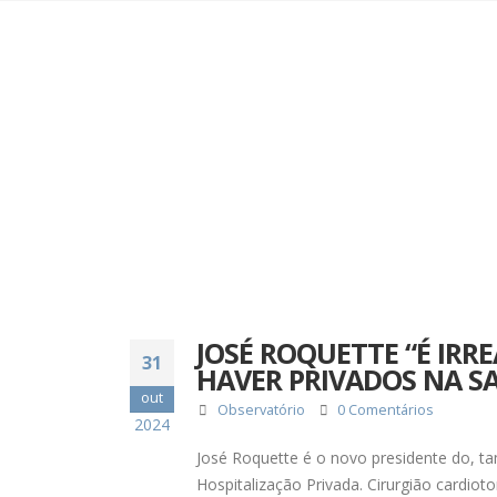
JOSÉ ROQUETTE “É IRR
31
HAVER PRIVADOS NA S
out
Observatório
0 Comentários
2024
José Roquette é o novo presidente do, ta
Hospitalização Privada. Cirurgião cardi