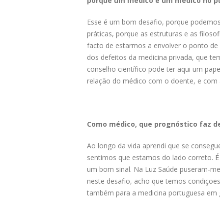
porque um médico é um médico no pú
Esse é um bom desafio, porque podemos s
práticas, porque as estruturas e as filoso
facto de estarmos a envolver o ponto de
dos defeitos da medicina privada, que te
conselho científico pode ter aqui um pape
relação do médico com o doente, e com a
Como médico, que prognóstico faz 
Ao longo da vida aprendi que se conseg
sentimos que estamos do lado correto. É 
um bom sinal. Na Luz Saúde puseram-me a
neste desafio, acho que temos condições 
também para a medicina portuguesa em g