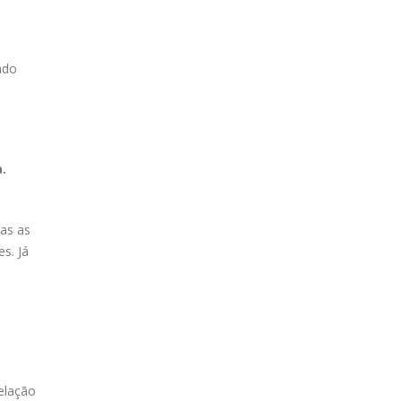
ado
.
as as
s. Já
relação