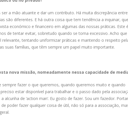
blico ou no privado?
er a mão atuante e dar um contributo. Há muita discrepância entre
fias são diferentes. E há outra coisa que tem tendência a inquinar, qu
 vista económico e financeiro em algumas das nossas práticas. Este 
mos de tentar evitar, sobretudo quando se torna excessivo. Acho que
l relevante, tentando uniformizar práticas e mantendo o respeito pel
s suas famílias, que têm sempre um papel muito importante.
desta nova missão, nomeadamente nessa capacidade de medi
ue sempre fazer o que queremos, quando queremos muito e quando
preciso estar disponível para trabalhar e o passo dado pela associaç
 alcunha de ‘action man’. Eu gosto de fazer. Sou um fazedor. Porta
de poder fazer qualquer coisa de útil, não só para a associação, ma
eral.