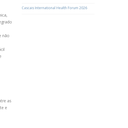
Cascais International Health Forum 2026
ica,
tegrado
e não
cil
e
ntre as
te e