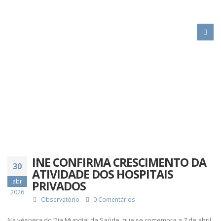
HOME
INE CONFIRMA CRESCIMENTO DA ATIVIDADE DOS HOSPITAIS
PRIVADOS
INE CONFIRMA CRESCIMENTO DA
30
ATIVIDADE DOS HOSPITAIS
abr
PRIVADOS
2026
Observatório
0 Comentários
Na véspera do Dia Mundial da Saúde, que se comemora a 7 de abril,