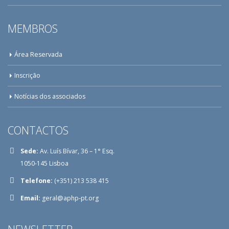
MEMBROS
Área Reservada
Inscrição
Notícias dos associados
CONTACTOS
Sede:
Av. Luís Bívar, 36 – 1° Esq.
1050-145 Lisboa
Telefone:
(+351) 213 538 415
Email:
geral@aphp-pt.org