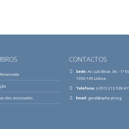
BROS
CONTACTOS
Sede:
Av. Luís Bívar, 36 – 1° E
 Reservada
1050-145 Lisboa
ição
Telefone:
(+351) 213 538 41
ias dos associados
Email:
geral@aphp-pt.org