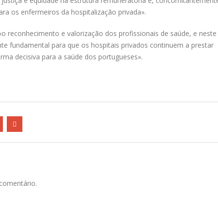
justiça e equidade na estrutura remuneratória e, concomitantement
ara os enfermeiros da hospitalização privada».
o reconhecimento e valorização dos profissionais de saúde, e neste
te fundamental para que os hospitais privados continuem a prestar
orma decisiva para a saúde dos portugueses».
comentário.