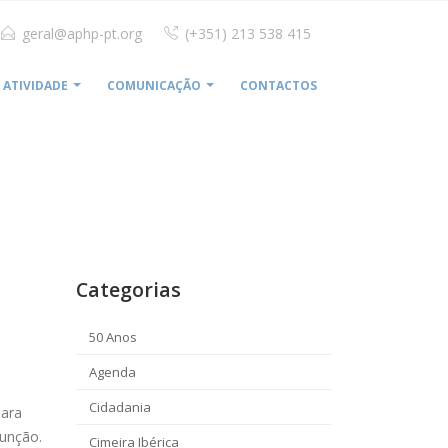
geral@aphp-pt.org
(+351) 213 538 415
ATIVIDADE
COMUNICAÇÃO
CONTACTOS
HOSPITAIS PRIVADOS REVÊM CARREIRA DOS ENFERMEIROS
Categorias
50 Anos
Agenda
Cidadania
para
função.
Cimeira Ibérica