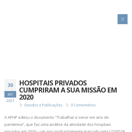
HOME
HOSPITAIS PRIVADOS CUMPRIRAM A SUA MISSÃO EM 2020
HOSPITAIS PRIVADOS
30
CUMPRIRAM A SUA MISSÃO EM
abr
2020
2021
Estudos e Publicações
0 Comentários
A APHP editou o documento “Trabalhar e servir em ano de
pandemia”, que faz uma análise da atividade dos hospitais
privados em 2020 – um ano profundamente marcado pela COVID19,