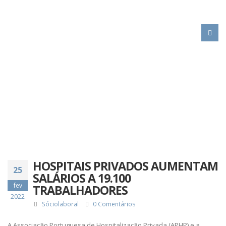
HOME
HOSPITAIS PRIVADOS AUMENTAM SALÁRIOS A 19.100
TRABALHADORES
HOSPITAIS PRIVADOS AUMENTAM
25
SALÁRIOS A 19.100
fev
TRABALHADORES
2022
Sóciolaboral
0 Comentários
A Associação Portuguesa de Hospitalização Privada (APHP) e a