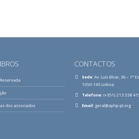
BROS
CONTACTOS
Sede:
Av. Luís Bívar, 36 – 1° E
 Reservada
1050-145 Lisboa
ição
Telefone:
(+351) 213 538 41
ias dos associados
Email:
geral@aphp-pt.org