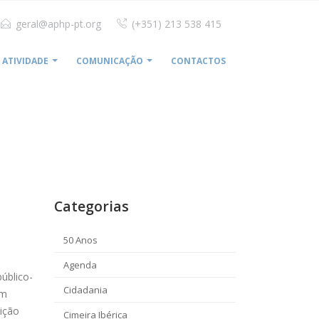
geral@aphp-pt.org
(+351) 213 538 415
ATIVIDADE
COMUNICAÇÃO
CONTACTOS
HOME
GRUPO RIBERA ATENTO ÀS NOVAS PPP’S
Categorias
50 Anos
Agenda
público-
Cidadania
Em
ição
Cimeira Ibérica